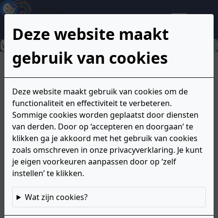
Inhoud
Hoofdnavigatie
Extra
GGNet
informatie
Naasten
Men
Deze website maakt
aan
de
Zoeken
zo
onderkant
gebruik van cookies
‘Week tegen
Deze website maakt gebruik van cookies om de
eenzaamheid’ 25
functionaliteit en effectiviteit te verbeteren.
Sommige cookies worden geplaatst door diensten
september t/m 1
van derden. Door op ‘accepteren en doorgaan’ te
klikken ga je akkoord met het gebruik van cookies
oktober 2025.
zoals omschreven in onze privacyverklaring. Je kunt
je eigen voorkeuren aanpassen door op ‘zelf
instellen’ te klikken.
In diverse gemeenten in het land wordt er in de
Wat zijn cookies?
week van 25 september t/m 1 oktober aandacht
besteed aan het thema 'eenzaamheid'. Een gevoel