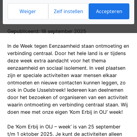
wat we ook regelmatig bij naasten horen. Hieronder
het aanbod van de gemeente Oude IJsselstreek
Weiger
Zelf instellen
Accepteren
Gepubliceerd:
18 september 2025
In de Week tegen Eenzaamheid staan ontmoeting en
verbinding centraal. Door het hele land is er tijdens
deze week extra aandacht voor het thema
eenzaamheid en sociaal isolement. In veel plaatsen
zijn er speciale activiteiten waar mensen elkaar
ontmoeten en nieuwe contacten kunnen leggen, zo
ook in Oude IJsselstreek! Iedereen kan deelnemen
door het bezoeken of organiseren van een activiteit
waarin ontmoeting en verbinding centraal staan. Wij
doen mee met onze eigen ‘Kom Erbij in OIJ’ week!
De ‘Kom Erbij in OIJ – week’ is van 25 september
t/m 1 oktober 2025. Je kunt de activiteiten alleen