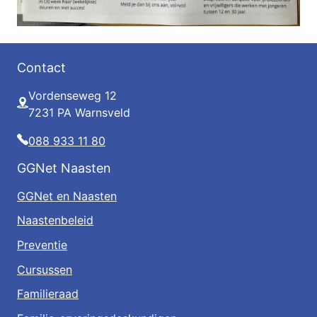
Contact
Vordenseweg 12
Adres
7231 PA Warnsveld
Telefoon
088 933 11 80
GGNet Naasten
GGNet en Naasten
Naastenbeleid
Preventie
Cursussen
Familieraad