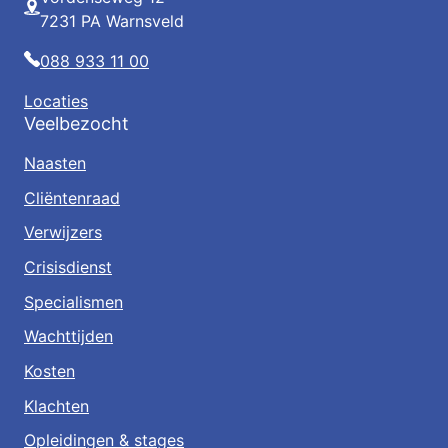
Adres
7231 PA Warnsveld
Telefoon
088 933 11 00
Locaties
Veelbezocht
Naasten
Cliëntenraad
Verwijzers
Crisisdienst
Specialismen
Wachttijden
Kosten
Klachten
Opleidingen & stages