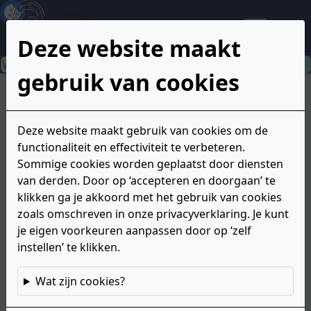
Inhoud
Hoofdnavigatie
Extra
GGNet
informatie
Men
Deze website maakt
aan
de
Zoeken
zo
onderkant
gebruik van cookies
Behandeling
Deze website maakt gebruik van cookies om de
langdurige
functionaliteit en effectiviteit te verbeteren.
Sommige cookies worden geplaatst door diensten
eetstoornissen
van derden. Door op ‘accepteren en doorgaan’ te
klikken ga je akkoord met het gebruik van cookies
zoals omschreven in onze privacyverklaring. Je kunt
je eigen voorkeuren aanpassen door op ‘zelf
GGNet heeft een expertisecentrum voor
instellen’ te klikken.
eetstoornissen. Dit heet Amarum. De behandeling bij
Amarum is gericht op herstel. De bedoeling is dat je
helemaal geneest van je eetstoornis. Jammer
Wat zijn cookies?
genoeg lukt dat niet altijd. Je hebt dan een