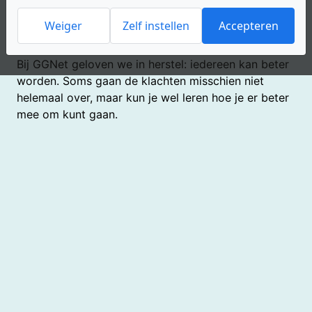
langdurige eetstoornis (LES). Amarum heeft daar
ook behandelingen voor. Je kunt daarvoor terecht
Weiger
Zelf instellen
Accepteren
bij de locatie van Amarum in Warnsveld.
Bij GGNet geloven we in herstel: iedereen kan beter
worden. Soms gaan de klachten misschien niet
helemaal over, maar kun je wel leren hoe je er beter
mee om kunt gaan.